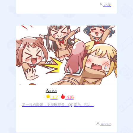
小夜
Arisa
4.2
416
又一只点歌姬，支持网易云、QQ音乐、B站。
saltcute