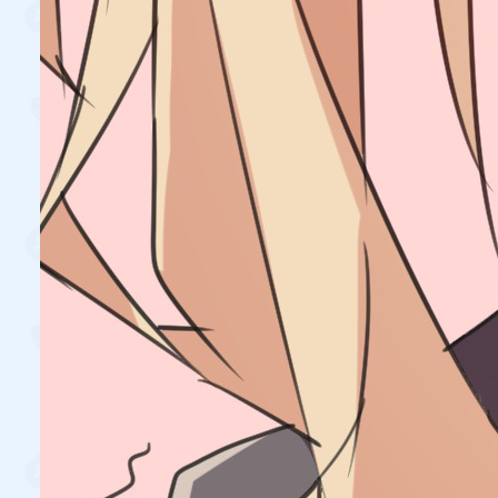
RollBot
0.0
188
一个简单的随机数/签到机器人
Nixer
服务管理
Akari Bot
0.0
168
一只能联网，能深度思考，能进行复杂任
务的猫娘Bot！